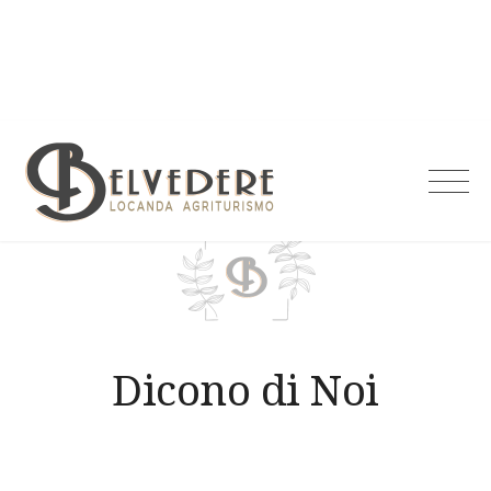
Skip
to
content
Agriturismo
Belvedere
Dicono di Noi