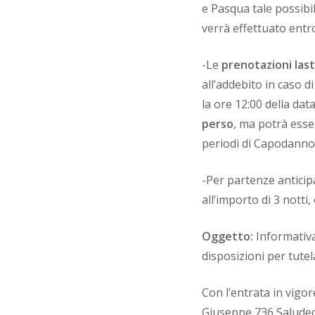
e Pasqua tale possibil
verrà effettuato entro
-Le
prenotazioni las
all’addebito in caso 
la ore 12:00 della dat
perso
, ma potrà esse
periodi di Capodanno 
-Per partenze anticipa
all’importo di 3 notti,
Oggetto:
Informativa 
disposizioni per tutel
Con l’entrata in vigor
Giuseppe 736 Saludeci