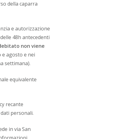
rso della caparra
anzia e autorizzazione
 delle 48h antecedenti
debitato non viene
o e agosto e nei
na settimana).
enale equivalente
acy recante
 dati personali.
ede in via San
informazioni