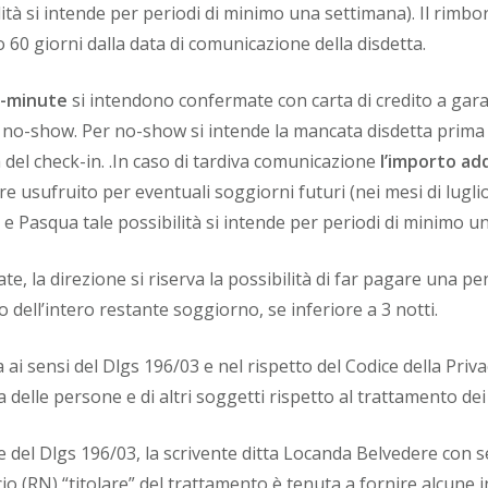
ità si intende per periodi di minimo una settimana). Il rimbo
 60 giorni dalla data di comunicazione della disdetta.
t-minute
si intendono confermate con carta di credito a gar
di no-show. Per no-show si intende la mancata disdetta prima
a del check-in. .In caso di tardiva comunicazione
l’importo ad
re usufruito per eventuali soggiorni futuri (nei mesi di lugli
e Pasqua tale possibilità si intende per periodi di minimo u
te, la direzione si riserva la possibilità di far pagare una p
 o dell’intero restante soggiorno, se inferiore a 3 notti.
ai sensi del Dlgs 196/03 e nel rispetto del Codice della Priv
a delle persone e di altri soggetti rispetto al trattamento dei
e del Dlgs 196/03, la scrivente ditta Locanda Belvedere con s
o (RN) “titolare” del trattamento è tenuta a fornire alcune 