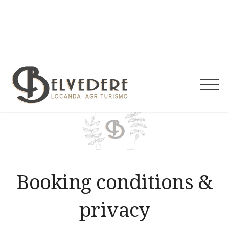
Skip
to
content
Agriturismo
Belvedere
Booking conditions &
privacy