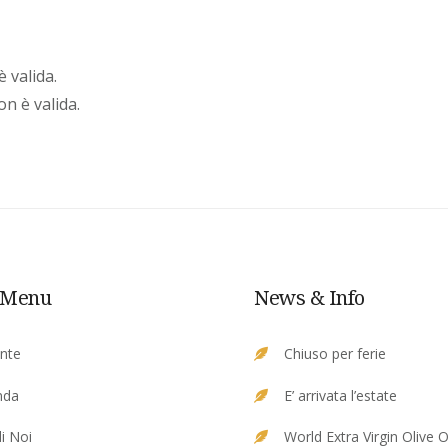
è valida.
n è valida.
 Menu
News & Info
ante
Chiuso per ferie
nda
E’ arrivata l’estate
i Noi
World Extra Virgin Olive O