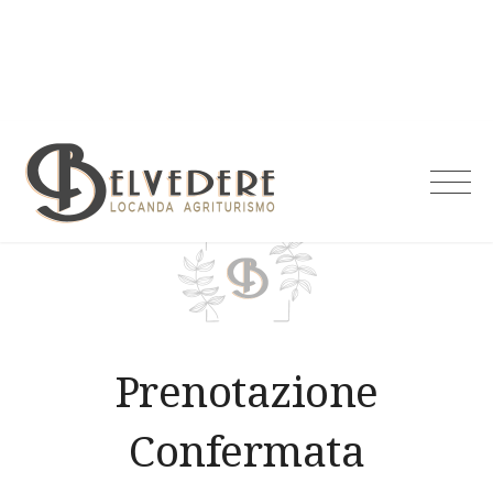
Skip
to
content
Agriturismo
Belvedere
Prenotazione
Confermata