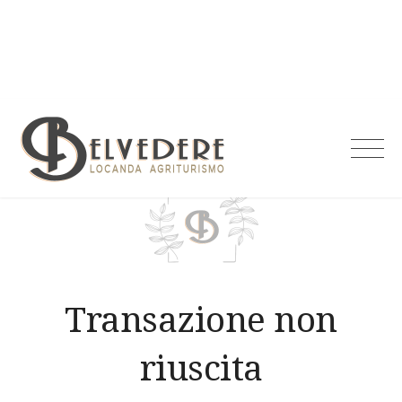
Skip
to
content
Agriturismo
Belvedere
Transazione non
riuscita