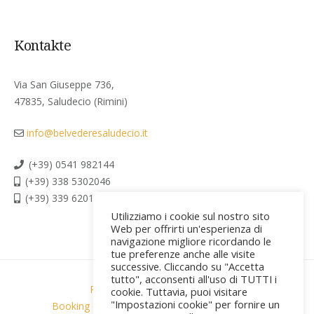
Kontakte
Via San Giuseppe 736,
47835, Saludecio (Rimini)
info@belvederesaludecio.it
(+39) 0541 982144
(+39) 338 5302046
(+39) 339 6201267
Utilizziamo i cookie sul nostro sito
Web per offrirti un'esperienza di
navigazione migliore ricordando le
tue preferenze anche alle visite
successive. Cliccando su "Accetta
tutto", acconsenti all'uso di TUTTI i
Privacy policy & Cookies
cookie. Tuttavia, puoi visitare
"Impostazioni cookie" per fornire un
Booking conditions & privacy
Credits [PR]