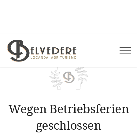
Skip
to
content
Agriturismo
Belvedere
Wegen Betriebsferien
geschlossen