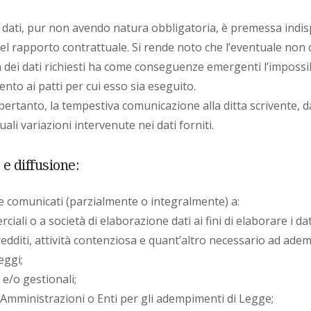
dati, pur non avendo natura obbligatoria, è premessa indisp
del rapporto contrattuale. Si rende noto che l’eventuale non
dei dati richiesti ha come conseguenze emergenti l’impossibi
nto ai patti per cui esso sia eseguito.
ertanto, la tempestiva comunicazione alla ditta scrivente, da p
uali variazioni intervenute nei dati forniti.
e diffusione:
e comunicati (parzialmente o integralmente) a:
ciali o a società di elaborazione dati ai fini di elaborare i dati 
redditi, attività contenziosa e quant’altro necessario ad ade
eggi;
 e/o gestionali;
 Amministrazioni o Enti per gli adempimenti di Legge;