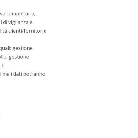
iva comunitaria,
 di vigilanza e
tà clienti/fornitori);
 quali: gestione
llo; gestione
i;
i ma i dati potranno
.