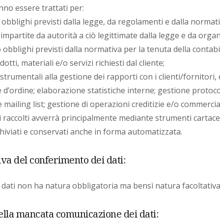
nno essere trattati per:
 obblighi previsti dalla legge, da regolamenti e dalla normat
impartite da autorità a ciò legittimate dalla legge e da organi
obblighi previsti dalla normativa per la tenuta della contabili
otti, materiali e/o servizi richiesti dal cliente;
 strumentali alla gestione dei rapporti con i clienti/fornitori,
 d’ordine; elaborazione statistiche interne; gestione protoco
 mailing list; gestione di operazioni creditizie e/o commercial
ti raccolti avverrà principalmente mediante strumenti cartace
iviati e conservati anche in forma automatizzata.
iva del conferimento dei dati:
dati non ha natura obbligatoria ma bensì natura facoltativa
lla mancata comunicazione dei dati: