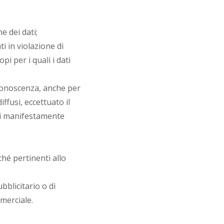
e dei dati;
i in violazione di
i per i quali i dati
a conoscenza, anche per
ffusi, eccettuato il
zi manifestamente
hé pertinenti allo
bblicitario o di
merciale.