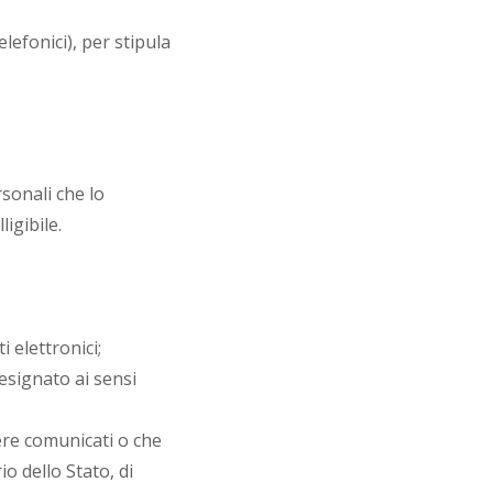
lefonici), per stipula
rsonali che lo
igibile.
 elettronici;
designato ai sensi
sere comunicati o che
o dello Stato, di