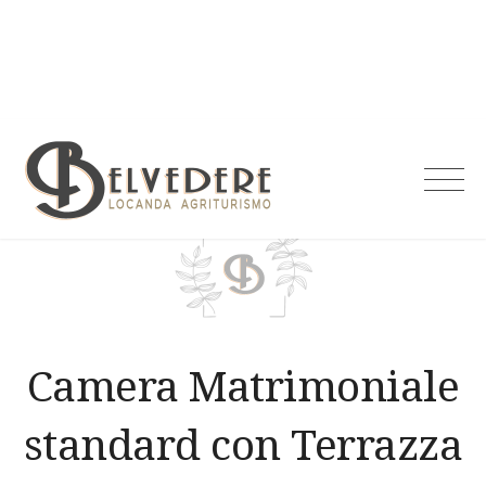
Skip
to
content
Agriturismo
Belvedere
Camera Matrimoniale
standard con Terrazza