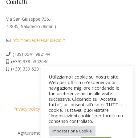
Contatti
Via San Giuseppe 736,
47835, Saludecio (Rimini)
info@belvederesaludecio.it
(+39) 0541 982144
(+39) 338 5302046
(+39) 339 6201267
Utilizziamo i cookie sul nostro sito
Web per offrirti un'esperienza di
navigazione migliore ricordando le
tue preferenze anche alle visite
successive. Cliccando su "Accetta
tutto", acconsenti all'uso di TUTTI i
Privacy policy & Cookies
Termini & Condizioni
cookie. Tuttavia, puoi visitare
"Impostazioni cookie" per fornire un
Credits [PR]
consenso controllato.
Impostazione Cookie
Agriturismo Belvedere © 2026 All Rights Reserved |