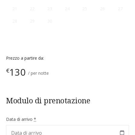
21
22
23
24
25
26
27
28
29
30
Prezzo a partire da:
130
€
per notte
Modulo di prenotazione
Data di arrivo
*