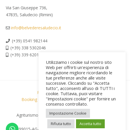
Via San Giuseppe 736,
47835, Saludecio (Rimini)
info@belvederesaludecio.it
(+39) 0541 982144
(+39) 338 5302046
(+39) 339 6201267
Utilizziamo i cookie sul nostro sito
Web per offrirti un'esperienza di
navigazione migliore ricordando le
tue preferenze anche alle visite
successive. Cliccando su "Accetta
tutto", acconsenti all'uso di TUTTI i
Privacy policy & Cookies
cookie. Tuttavia, puoi visitare
"Impostazioni cookie" per fornire un
Booking conditions & privacy
Credits [PR]
consenso controllato.
Impostazione Cookie
Agriturismo Belvedere © 2026 All Rights Reserved |
PI:04565760404
Rifiuta tutto
Accetta tutto
CIR:099015-AG-000160 | CIN: IT099015B5HBJ7GRMT NEW