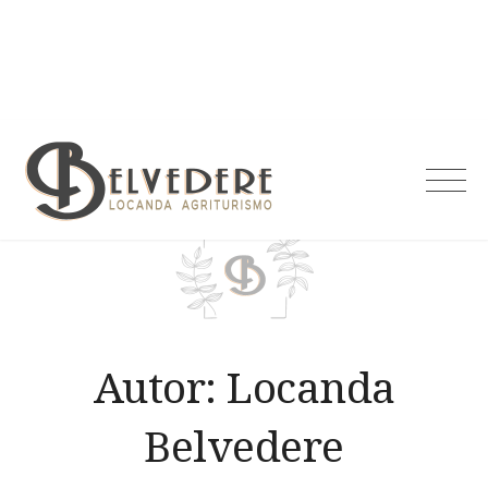
Skip
to
content
Agriturismo
Belvedere
Autor:
Locanda
Belvedere