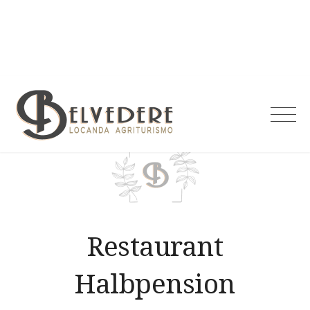
Skip
to
content
Agriturismo
Belvedere
Restaurant
Halbpension