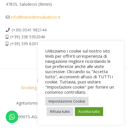
47835, Saludecio (Rimini)
info@belvederesaludecio.it
(+39) 0541 982144
(+39) 338 5302046
(+39) 339 6201267
Utilizziamo i cookie sul nostro sito
Web per offrirti un'esperienza di
navigazione migliore ricordando le
tue preferenze anche alle visite
successive. Cliccando su "Accetta
tutto", acconsenti all'uso di TUTTI i
Privacy policy & Cookies
cookie. Tuttavia, puoi visitare
"Impostazioni cookie" per fornire un
Booking conditions & privacy
Credits [PR]
consenso controllato.
Impostazione Cookie
Agriturismo Belvedere © 2026 All Rights Reserved |
PI:04565760404
Rifiuta tutto
Accetta tutto
CIR:099015-AG-000160 | CIN: IT099015B5HBJ7GRMT NEW