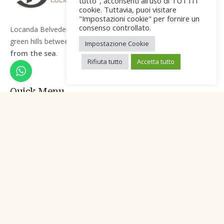
tutto", acconsenti all'uso di TUTTI i
cookie. Tuttavia, puoi visitare
"Impostazioni cookie" per fornire un
consenso controllato.
Locanda Belvedere is in the countryside of
Saludecio
, in the
green hills between Romagna and Marche, a
few kilometers
Impostazione Cookie
from the sea
.
Rifiuta tutto
Accetta tutto
Quick Menu
The Restaurant
The Inn
About Us
Itineraries
Contact