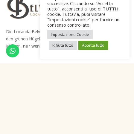
successive. Cliccando su "Accetta
tutto", acconsenti all'uso di TUTTI i
cookie. Tuttavia, puoi visitare
"Impostazioni cookie" per fornire un
consenso controllato.
Die Locanda Belvedere liegt auf dem Land von
Saludecio
, in
Impostazione Cookie
den grünen Hügeln zwischen der Romagna und den
Rifiuta tutto
Accetta tutto
Marken,
nur wenige Kilometer vom Meer entfernt
.
Quick Menu
Restaurant
Gasthaus
Über uns
Ausflüge