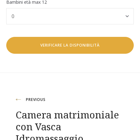
Bambini età max 12
Navigazione
PREVIOUS
Camera matrimoniale
articoli
con Vasca
Idromassaggio