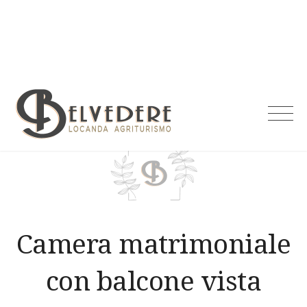
Skip
to
content
Agriturismo
Belvedere
Camera matrimoniale
con balcone vista